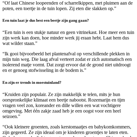
“Of laat Chinese loopeenden of scharrelkippen, met pluimen aan de
poten, een toertje in de tuin lopen. Zij eten die slakken op.”
Een tuin laat je dus best een beetje zijn gang gaan?
“Een tuin is een stukje natuur en geen vitrinekast. Hoe meer een tuin
zijn werk kan doen, hoe minder werk jij eraan hebt. Laat hem dus
wat wilder staan.”
“Ik gooi bijvoorbeeld het plantenafval op verschillende plekken in
mijn tuin weg. Die laag afval verteert zodat er zich automatisch een
isolerend matje vormt. Dat zorgt ervoor dat de grond niet uitdroogt
en er genoeg stofwisseling in de bodem is.”
En zijn er trends in moestuinland?
“Kruiden zijn populair. Ze zijn makkelijk te telen, mits je hun
oorspronkelijke klimaat een beetje nabootst. Rozemarijn en tijm
vragen veel zon, koreander en dille willen een wat vochtigere
omgeving. Met één zakje zaad heb je een oogst voor een heel
seizoen.”
“Ook kleinere groenten, zoals kerstomaatjes en babykomkommers,
zijn gegeerd. Ze zijn ideaal om je kinderen groentjes te laten eten.