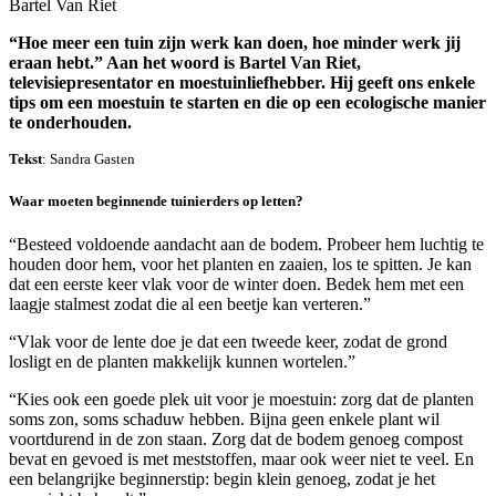
Bartel Van Riet
“Hoe meer een tuin zijn werk kan doen, hoe minder werk jij
eraan hebt.” Aan het woord is Bartel Van Riet,
televisiepresentator en moestuinliefhebber. Hij geeft ons enkele
tips om een moestuin te starten en die op een ecologische manier
te onderhouden.
Tekst
: Sandra Gasten
Waar moeten beginnende tuinierders op letten?
“Besteed voldoende aandacht aan de bodem. Probeer hem luchtig te
houden door hem, voor het planten en zaaien, los te spitten. Je kan
dat een eerste keer vlak voor de winter doen. Bedek hem met een
laagje stalmest zodat die al een beetje kan verteren.”
“Vlak voor de lente doe je dat een tweede keer, zodat de grond
losligt en de planten makkelijk kunnen wortelen.”
“Kies ook een goede plek uit voor je moestuin: zorg dat de planten
soms zon, soms schaduw hebben. Bijna geen enkele plant wil
voortdurend in de zon staan. Zorg dat de bodem genoeg compost
bevat en gevoed is met meststoffen, maar ook weer niet te veel. En
een belangrijke beginnerstip: begin klein genoeg, zodat je het