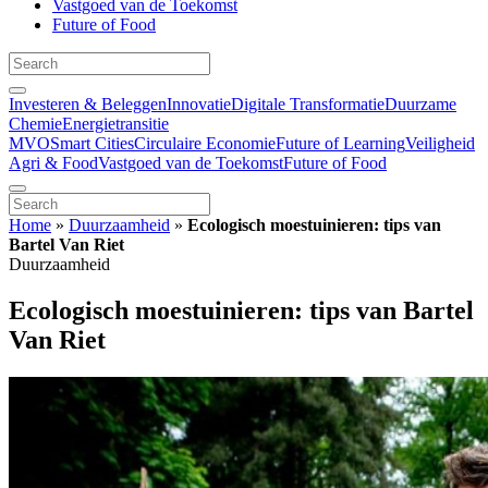
Vastgoed van de Toekomst
Future of Food
Investeren & Beleggen
Innovatie
Digitale Transformatie
Duurzame
Chemie
Energietransitie
MVO
Smart Cities
Circulaire Economie
Future of Learning
Veiligheid
Agri & Food
Vastgoed van de Toekomst
Future of Food
Home
»
Duurzaamheid
»
Ecologisch moestuinieren: tips van
Bartel Van Riet
Duurzaamheid
Ecologisch moestuinieren: tips van Bartel
Van Riet