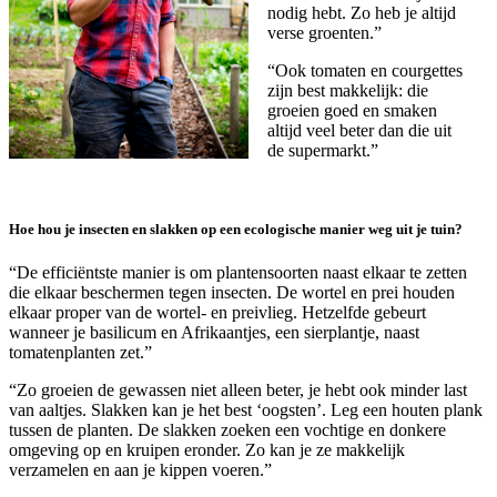
nodig hebt. Zo heb je altijd
verse groenten.”
“Ook tomaten en courgettes
zijn best makkelijk: die
groeien goed en smaken
altijd veel beter dan die uit
de supermarkt.”
Hoe hou je insecten en slakken op een ecologische manier weg uit je tuin?
“De efficiëntste manier is om plantensoorten naast elkaar te zetten
die elkaar beschermen tegen insecten. De wortel en prei houden
elkaar proper van de wortel- en preivlieg. Hetzelfde gebeurt
wanneer je basilicum en Afrikaantjes, een sierplantje, naast
tomatenplanten zet.”
“Zo groeien de gewassen niet alleen beter, je hebt ook minder last
van aaltjes. Slakken kan je het best ‘oogsten’. Leg een houten plank
tussen de planten. De slakken zoeken een vochtige en donkere
omgeving op en kruipen eronder. Zo kan je ze makkelijk
verzamelen en aan je kippen voeren.”