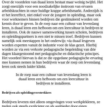
Over de voordelen van duaal leren bestaat maar weinig twijfel. Het
zorgt enerzijds voor een noodzakelijke instroom van ervaren
arbeidskrachten in onze huidige krappe arbeidsmarkt. Anderzijds is
er het leereffect, niet enkel voor de jongere in opleiding, maar ook
voor werknemers binnen bedrijven die gestimuleerd worden om
kennis door te geven. In de roep naar een cultuur van levenslang
leren, is duaal leren een hefboom om een leercultuur in bedrijven te
installeren. Ook de nauwe samenwerking tussen scholen, bedrijven
en opleidingspartners is een niet te missen troef. Bedrijven kunnen
namelijk ook meestappen in het onderwijs: via duaal lesgeven
worden experten vanuit de industrie voor de klas gezet. Hierbij
worden ze via een verkorte pedagogische begeleiding van drie
dagen klaargestoomd met pedagogische en didactische principes.
Het voordeel hiervan is dat ze die opgedane pedagogische ervaring
mee kunnen nemen in hun bedrijven waar de roep om levenslang
leren ook steeds luider klinkt.
In de roep naar een cultuur van levenslang leren is
duaal leren een hefboom om een leercultuur in
bedrijven te installeren.
Bedrijven als opleidingsverstrekkers
Bedrijven leveren niet alleen omgevingen voor werkplekleren, ze
treden ook steeds explicieter op als aanbieder door eigen