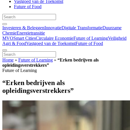
Vastgoed van de Toekomst
Future of Food
Investeren & Beleggen
Innovatie
Digitale Transformatie
Duurzame
Chemie
Energietransitie
MVO
Smart Cities
Circulaire Economie
Future of Learning
Veiligheid
Agri & Food
Vastgoed van de Toekomst
Future of Food
Home
»
Future of Learning
»
“Erken bedrijven als
opleidingsverstrekkers”
Future of Learning
“Erken bedrijven als
opleidingsverstrekkers”