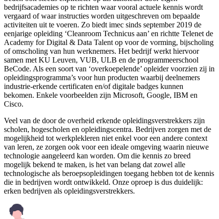
bedrijfsacademies op te richten waar vooral actuele kennis wordt
vergaard of waar instructies worden uitgeschreven om bepaalde
activiteiten uit te voeren. Zo biedt imec sinds september 2019 de
eenjarige opleiding ‘Cleanroom Technicus aan’ en richtte Telenet de
Academy for Digital & Data Talent op voor de vorming, bijscholing
of omscholing van hun werknemers. Het bedrijf werkt hiervoor
samen met KU Leuven, VUB, ULB en de programmeerschool
BeCode. Als een soort van ‘overkoepelende’ opleider voorzien zij in
opleidingsprogramma’s voor hun producten waarbij deelnemers
industrie-erkende certificaten en/of digitale badges kunnen
bekomen. Enkele voorbeelden zijn Microsoft, Google, IBM en
Cisco.
Veel van de door de overheid erkende opleidingsverstrekkers zijn
scholen, hogescholen en opleidingscentra. Bedrijven zorgen met de
mogelijkheid tot werkplekleren niet enkel voor een andere context
van leren, ze zorgen ook voor een ideale omgeving waarin nieuwe
technologie aangeleerd kan worden. Om die kennis zo breed
mogelijk bekend te maken, is het van belang dat zowel alle
technologische als beroepsopleidingen toegang hebben tot de kennis
die in bedrijven wordt ontwikkeld. Onze oproep is dus duidelijk:
erken bedrijven als opleidingsverstrekkers.