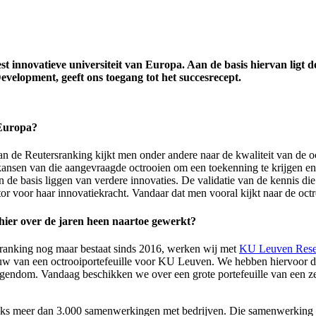
 innovatieve universiteit van Europa. Aan de basis hiervan ligt de
lopment, geeft ons toegang tot het succesrecept.
 Europa?
van de Reutersranking kijkt men onder andere naar de kwaliteit van de oc
kansen van die aangevraagde octrooien om een toekenning te krijgen e
 de basis liggen van verdere innovaties. De validatie van de kennis die 
or voor haar innovatiekracht. Vandaar dat men vooral kijkt naar de octr
 hier over de jaren heen naartoe gewerkt?
sranking nog maar bestaat sinds 2016, werken wij met
KU Leuven Rese
ouw van een octrooiportefeuille voor KU Leuven. We hebben hiervoor d
eigendom. Vandaag beschikken we over een grote portefeuille van een ze
ijks meer dan 3.000 samenwerkingen met bedrijven. Die samenwerking is