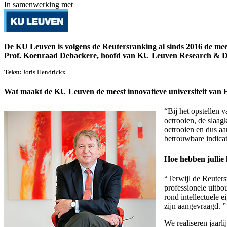
In samenwerking met
De KU Leuven is volgens de Reutersranking al sinds 2016 de meest
Prof. Koenraad Debackere, hoofd van KU Leuven Research & Deve
Tekst:
Joris Hendrickx
Wat maakt de KU Leuven de meest innovatieve universiteit van
“Bij het opstellen 
octrooien, de slaag
octrooien en dus aan
betrouwbare indicat
Hoe hebben jullie
“Terwijl de Reuter
professionele uitb
rond intellectuele 
zijn aangevraagd. ”
We realiseren jaarl