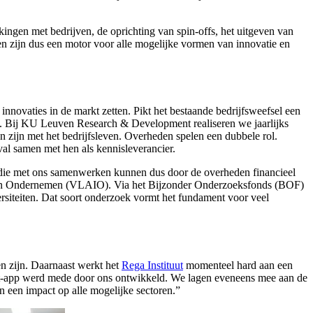
kingen met bedrijven, de oprichting van spin-offs, het uitgeven van
en zijn dus een motor voor alle mogelijke vormen van innovatie en
innovaties in de markt zetten. Pikt het bestaande bedrijfsweefsel een
n. Bij KU Leuven Research & Development realiseren we jaarlijks
zijn met het bedrijfsleven. Overheden spelen een dubbele rol.
val samen met hen als kennisleverancier.
en die met ons samenwerken kunnen dus door de overheden financieel
n en Ondernemen (VLAIO). Via het Bijzonder Onderzoeksfonds (BOF)
siteiten. Dat soort onderzoek vormt het fundament voor veel
n zijn. Daarnaast werkt het
Rega Instituut
momenteel hard aan een
lert-app werd mede door ons ontwikkeld. We lagen eveneens mee aan de
n een impact op alle mogelijke sectoren.”