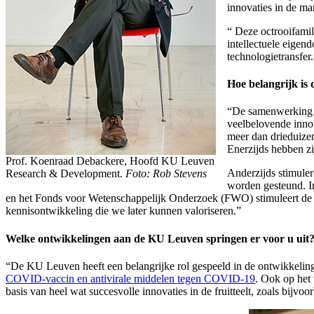
innovaties in de mar
“ Deze octrooifamil
intellectuele eigen
technologietransfer.
Hoe belangrijk is
“De samenwerking me
veelbelovende inno
meer dan drieduize
Enerzijds hebben zi
Prof. Koenraad Debackere, Hoofd KU Leuven
Anderzijds stimuler
Research & Development.
Foto: Rob Stevens
worden gesteund. 
en het Fonds voor Wetenschappelijk Onderzoek (FWO) stimuleert de o
kennisontwikkeling die we later kunnen valoriseren.”
Welke ontwikkelingen aan de KU Leuven springen er voor u uit
“De KU Leuven heeft een belangrijke rol gespeeld in de ontwikkeli
COVID-vaccin en antivirale middelen tegen COVID-19
. Ook op het
basis van heel wat succesvolle innovaties in de fruitteelt, zoals bij