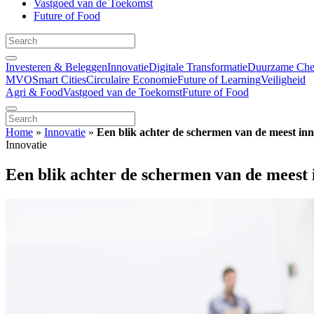
Vastgoed van de Toekomst
Future of Food
Investeren & Beleggen
Innovatie
Digitale Transformatie
Duurzame Ch
MVO
Smart Cities
Circulaire Economie
Future of Learning
Veiligheid
Agri & Food
Vastgoed van de Toekomst
Future of Food
Home
»
Innovatie
»
Een blik achter de schermen van de meest inn
Innovatie
Een blik achter de schermen van de meest 