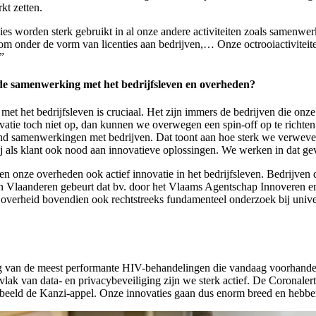
kt zetten.
ies worden sterk gebruikt in al onze andere activiteiten zoals samenwer
dom onder de vorm van licenties aan bedrijven,… Onze octrooiactiviteit
”
 de samenwerking met het bedrijfsleven en overheden?
t het bedrijfsleven is cruciaal. Het zijn immers de bedrijven die onze 
vatie toch niet op, dan kunnen we overwegen een spin-off op te richte
nd samenwerkingen met bedrijven. Dat toont aan hoe sterk we verweven 
j als klant ook nood aan innovatieve oplossingen. We werken in dat ge
en onze overheden ook actief innovatie in het bedrijfsleven. Bedrijv
In Vlaanderen gebeurt dat bv. door het Vlaams Agentschap Innovere
verheid bovendien ook rechtstreeks fundamenteel onderzoek bij univer
?
ng van de meest performante HIV-behandelingen die vandaag voorhande
 vlak van data- en privacybeveiliging zijn we sterk actief. De Corona
voorbeeld de Kanzi-appel. Onze innovaties gaan dus enorm breed en hebbe