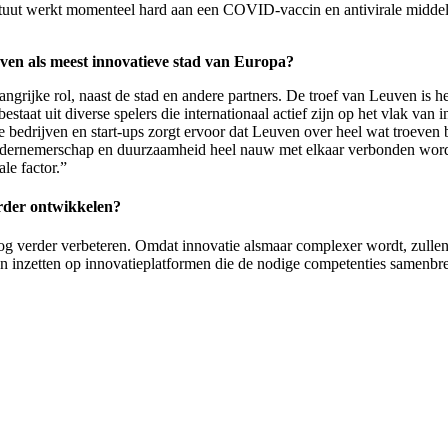
ituut werkt momenteel hard aan een COVID-vaccin en antivirale midde
uven als meest innovatieve stad van Europa?
grijke rol, naast de stad en andere partners. De troef van Leuven is he
estaat uit diverse spelers die internationaal actief zijn op het vlak v
bedrijven en start-ups zorgt ervoor dat Leuven over heel wat troeven 
 ondernemerschap en duurzaamheid heel nauw met elkaar verbonden worde
le factor.”
erder ontwikkelen?
g verder verbeteren. Omdat innovatie alsmaar complexer wordt, zullen 
inzetten op innovatieplatformen die de nodige competenties samenbre