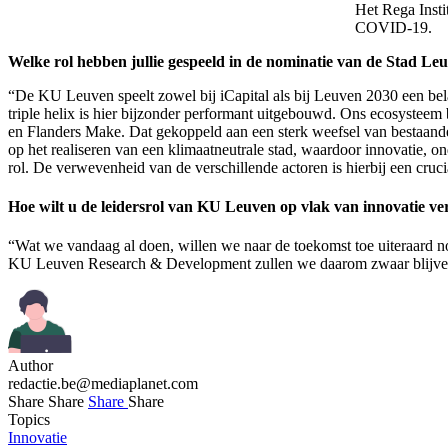
Het Rega Inst
COVID-19.
Welke rol hebben jullie gespeeld in de nominatie van de Stad Le
“De KU Leuven speelt zowel bij iCapital als bij Leuven 2030 een belan
triple helix is hier bijzonder performant uitgebouwd. Ons ecosysteem b
en Flanders Make. Dat gekoppeld aan een sterk weefsel van bestaande 
op het realiseren van een klimaatneutrale stad, waardoor innovatie,
rol. De verwevenheid van de verschillende actoren is hierbij een crucia
Hoe wilt u de leidersrol van KU Leuven op vlak van innovatie v
“Wat we vandaag al doen, willen we naar de toekomst toe uiteraard no
KU Leuven Research & Development zullen we daarom zwaar blijven 
Author
redactie.be@mediaplanet.com
Share
Share
Share
Share
Topics
Innovatie