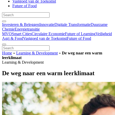
Vastgoed van de Toekomst
Future of Food
Investeren & Beleggen
Innovatie
Digitale Transformatie
Duurzame
Chemie
Energietransitie
MVO
Smart Cities
Circulaire Economie
Future of Learning
Veiligheid
Agri & Food
Vastgoed van de Toekomst
Future of Food
Home
»
Learning & Development
»
De weg naar een warm
leerklimaat
Learning & Development
De weg naar een warm leerklimaat