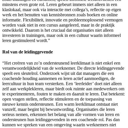
minstens even grote rol. Leren gebeurt immers niet alleen in een
klaslokaal, maar ook via interactie met collega’s, reflectie op eigen
werk en het benutten van kennisbronnen zoals boeken en online
informatie. Flexibiliteit, innovatie en probleemoplossend vermogen
worden vaak niet in een cursus aangeleerd, maar in de praktijk
ontwikkeld. Daarom is het cruciaal dat organisaties niet alleen
investeren in trainingen, maar ook in een cultuur waarin informeel
leren gestimuleerd wordt.”
Rol van de leidinggevende
“Het creëren van zo’n ondersteunend leerklimaat is niet enkel een
verantwoordelijkheid van de werknemer. De directe leidinggevende
speelt een sleutelrol. Onderzoek wijst uit dat managers die een
coachende houding aannemen en leren actief aanmoedigen, de
leercultuur in hun team versterken. Een ‘leerleider’ doet niet alleen
zelf aan werkplekleren, maar biedt ook ruimte aan medewerkers om
te experimenteren, fouten te maken en daaruit te leren. Dat betekent:
open vragen stellen, reflectie stimuleren en de toepassing van
nieuwe kennis ondersteunen. Een warm leerklimaat ontstaat niet
vanzelf, maar begint bij bewustwording. Organisaties die leren
serieus nemen, erkennen het belang van alle vormen van leren en
ondersteunen hun leidinggevenden in een coachende rol. Pas dan
kunnen we spreken van een omgeving waarin werknemers niet