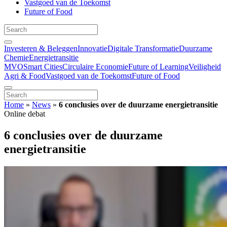
Vastgoed van de Toekomst
Future of Food
Investeren & Beleggen
Innovatie
Digitale Transformatie
Duurzame
Chemie
Energietransitie
MVO
Smart Cities
Circulaire Economie
Future of Learning
Veiligheid
Agri & Food
Vastgoed van de Toekomst
Future of Food
Home
»
News
»
6 conclusies over de duurzame energietransitie
Online debat
6 conclusies over de duurzame
energietransitie