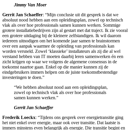
Jimmy Van Moer
Gerrit Jan Schaeffer
: “Mijn conclusie uit dit gesprek is dat we
absoluut nood hebben aan een opleidingsplan, zowel op technisch
vlak als over hoe professionals samen kunnen werken. Sommige
grotere installatiebedrijven zijn al gestart met dat traject. Ik zie vooral
een grotere uitdaging bij de kleinere zelfstandigen. Ik wil daarom
iedereen uitnodigen om het komende jaar samen te brainstormen
over een aanpak waarmee de opleiding van professionals kan
worden versneld. Zowel ‘klassieke’ installateurs als zij die al wel
verstand hebben van IT moeten daarbij leren samenwerken én een
zicht krijgen op waar we volgens de algemene consensus in de
toekomst naartoe gaan. Enkel op die manier kunnen zij de
eindgebruikers immers helpen om de juiste toekomstbestendige
investeringen te doen.”
“We hebben absoluut nood aan een opleidingsplan,
zowel op technisch vlak als over hoe professionals
samen kunnen werken.”
Gerrit Jan Schaeffer
Frederik Loeckx
: “Tijdens ons gesprek over energietransitie ging
het niet enkel over energie, maar ook over transitie. Dat laatste is
immers minstens even belangrijk als energie. Die transitie begint en