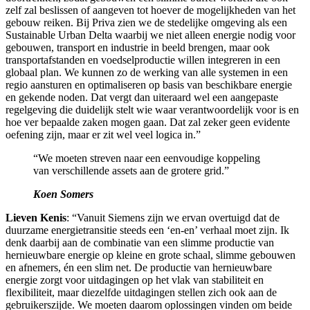
zelf zal beslissen of aangeven tot hoever de mogelijkheden van het
gebouw reiken. Bij Priva zien we de stedelijke omgeving als een
Sustainable Urban Delta waarbij we niet alleen energie nodig voor
gebouwen, transport en industrie in beeld brengen, maar ook
transportafstanden en voedselproductie willen integreren in een
globaal plan. We kunnen zo de werking van alle systemen in een
regio aansturen en optimaliseren op basis van beschikbare energie
en gekende noden. Dat vergt dan uiteraard wel een aangepaste
regelgeving die duidelijk stelt wie waar verantwoordelijk voor is en
hoe ver bepaalde zaken mogen gaan. Dat zal zeker geen evidente
oefening zijn, maar er zit wel veel logica in.”
“We moeten streven naar een eenvoudige koppeling
van verschillende assets aan de grotere grid.”
Koen Somers
Lieven Kenis
: “Vanuit Siemens zijn we ervan overtuigd dat de
duurzame energietransitie steeds een ‘en-en’ verhaal moet zijn. Ik
denk daarbij aan de combinatie van een slimme productie van
hernieuwbare energie op kleine en grote schaal, slimme gebouwen
en afnemers, én een slim net. De productie van hernieuwbare
energie zorgt voor uitdagingen op het vlak van stabiliteit en
flexibiliteit, maar diezelfde uitdagingen stellen zich ook aan de
gebruikerszijde. We moeten daarom oplossingen vinden om beide