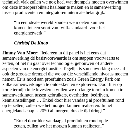
technisch vlak zullen we nog heel wat drempels moeten overwinnen
om deze interoperabiliteit haalbaar te maken en is samenwerking
tussen producenten en integratoren uitermate belangrijk.”
“In een ideale wereld zouden we moeten kunnen
komen tot een soort van ‘wifi-standaard’ voor het
energienetwerk.”
C
hristof De Knop
Jimmy Van Moer
: “Iedereen in dit panel is het eens dat
samenwerking dé basisvoorwaarde is om stappen voorwaarts te
zetten, of het nu gaat over technologie, gebouwen of andere
aspecten van de energietransitie. Tegelijk is samenwerking meestal
ook de grootste drempel die we op die verschillende niveaus moeten
nemen. Er is nood aan proeftuinen zoals Green Energy Park om
zulke samenwerkingen te ontdekken en exploreren. Door hier op
korte termijn in te investeren willen we op lange termijn komen tot
samenwerkingen tussen gebruikers, overheden, bedrijven,
kennisinstellingen,… Enkel door hier vandaag al proeftuinen rond
op te zetten, zullen we het morgen kunnen realiseren. In het
energielandschap is 2050 al morgen, dus de tijd dringt.”
“Enkel door hier vandaag al proeftuinen rond op te
zetten, zullen we het morgen kunnen realiseren.”