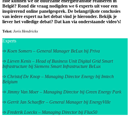
Hoe kunnen we de duurzame energietransitie realiseren in
België? Rond die vraag nodigden we 6 experts uit voor een
inspirerend online panelgesprek. De belangrijkste conclusies
van iedere expert na het debat vind je hieronder. Bekijk je
liever het volledige debat? Dat kan via onderstaande video’s!
Tekst:
Joris Hendrickx
Experts
➩
Koen Somers – General Manager BeLux bij Priva
➩
Lieven Kenis – Head of Business Unit Digital Grid Smart
Infrastructure bij Siemens Smart Infrastructure BeLux
➩
Christof De Knop – Managing Director Energy bij Imtech
Belgium
➩
Jimmy Van Moer – Managing Director bij Green Energy Park
➩
Gerrit Jan Schaeffer – General Manager bij EnergyVille
➩
Frederik Loeckx – Managing Director bij Flux50