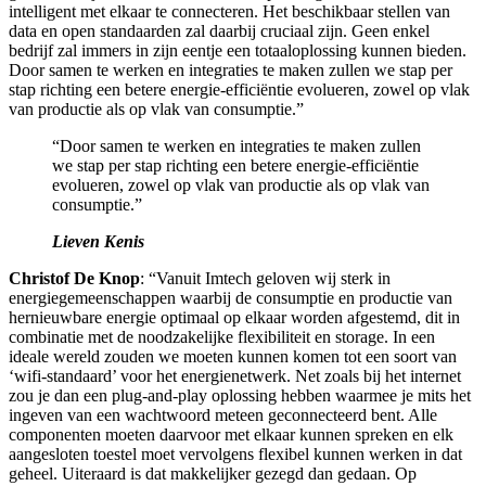
intelligent met elkaar te connecteren. Het beschikbaar stellen van
data en open standaarden zal daarbij cruciaal zijn. Geen enkel
bedrijf zal immers in zijn eentje een totaaloplossing kunnen bieden.
Door samen te werken en integraties te maken zullen we stap per
stap richting een betere energie-efficiëntie evolueren, zowel op vlak
van productie als op vlak van consumptie.”
“Door samen te werken en integraties te maken zullen
we stap per stap richting een betere energie-efficiëntie
evolueren, zowel op vlak van productie als op vlak van
consumptie.”
Lieven Kenis
Christof De Knop
: “Vanuit Imtech geloven wij sterk in
energiegemeenschappen waarbij de consumptie en productie van
hernieuwbare energie optimaal op elkaar worden afgestemd, dit in
combinatie met de noodzakelijke flexibiliteit en storage. In een
ideale wereld zouden we moeten kunnen komen tot een soort van
‘wifi-standaard’ voor het energienetwerk. Net zoals bij het internet
zou je dan een plug-and-play oplossing hebben waarmee je mits het
ingeven van een wachtwoord meteen geconnecteerd bent. Alle
componenten moeten daarvoor met elkaar kunnen spreken en elk
aangesloten toestel moet vervolgens flexibel kunnen werken in dat
geheel. Uiteraard is dat makkelijker gezegd dan gedaan. Op