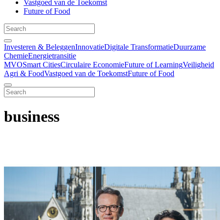
Vastgoed van de Toekomst
Future of Food
Investeren & Beleggen
Innovatie
Digitale Transformatie
Duurzame
Chemie
Energietransitie
MVO
Smart Cities
Circulaire Economie
Future of Learning
Veiligheid
Agri & Food
Vastgoed van de Toekomst
Future of Food
business