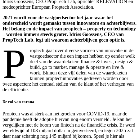
Idriss Goossens, CEO PropTech Lab, oprichter RELEVATION en
medeoprichter European Proptech Association.
2021 wordt voor de vastgoedsector het jaar waar het
onderscheid wordt gemaakt tussen innovators en achterblijvers.
Het belang en de impact van proptech – property en technology
– worden immers steeds groter. Idriss Goossens, CEO van
PropTech Lab, legt uit waarom achterblijven geen optie is.
P
roptech gaat over diverse vormen van innovatie in de
vastgoedsector die een impact hebben op eender welk
deel van de waardeketen: finance & invest, design &
build, go to market, manage & operate en live &
work. Binnen deze vijf delen van de waardeketen
kunnen proptechinnovaties gedreven worden door
twee aspecten: het centraal stellen van de klant of het verhogen van
de efficiëntie.
De rol van corona
Proptech was al sterk aan het groeien voor COVID-19, maar de
pandemie heeft de adoptie hiervan nog enorm versneld. Je kan het
vergelijken met de boom van fintech na de financiële crisis. Er werd
wereldwijd al 108 miljard dollar in geïnvesteerd, en tegen 2025 zal
daar naar schatting nog 145 miljard bijkomen. Speel je hier als