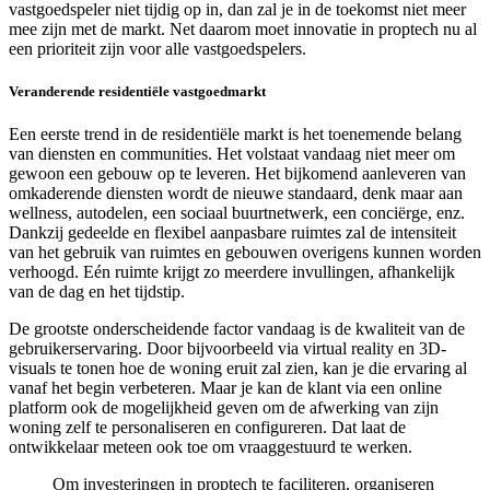
vastgoedspeler niet tijdig op in, dan zal je in de toekomst niet meer
mee zijn met de markt. Net daarom moet innovatie in proptech nu al
een prioriteit zijn voor alle vastgoedspelers.
Veranderende residentiële vastgoedmarkt
Een eerste trend in de residentiële markt is het toenemende belang
van diensten en communities. Het volstaat vandaag niet meer om
gewoon een gebouw op te leveren. Het bijkomend aanleveren van
omkaderende diensten wordt de nieuwe standaard, denk maar aan
wellness, autodelen, een sociaal buurtnetwerk, een conciërge, enz.
Dankzij gedeelde en flexibel aanpasbare ruimtes zal de intensiteit
van het gebruik van ruimtes en gebouwen overigens kunnen worden
verhoogd. Eén ruimte krijgt zo meerdere invullingen, afhankelijk
van de dag en het tijdstip.
De grootste onderscheidende factor vandaag is de kwaliteit van de
gebruikerservaring. Door bijvoorbeeld via virtual reality en 3D-
visuals te tonen hoe de woning eruit zal zien, kan je die ervaring al
vanaf het begin verbeteren. Maar je kan de klant via een online
platform ook de mogelijkheid geven om de afwerking van zijn
woning zelf te personaliseren en configureren. Dat laat de
ontwikkelaar meteen ook toe om vraaggestuurd te werken.
Om investeringen in proptech te faciliteren, organiseren