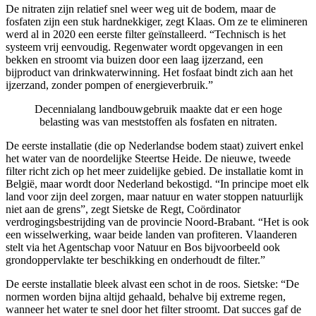
De nitraten zijn relatief snel weer weg uit de bodem, maar de
fosfaten zijn een stuk hardnekkiger, zegt Klaas. Om ze te elimineren
werd al in 2020 een eerste filter geïnstalleerd. “Technisch is het
systeem vrij eenvoudig. Regenwater wordt opgevangen in een
bekken en stroomt via buizen door een laag ijzerzand, een
bijproduct van drinkwaterwinning. Het fosfaat bindt zich aan het
ijzerzand, zonder pompen of energieverbruik.”
Decennialang landbouwgebruik maakte dat er een hoge
belasting was van meststoffen als fosfaten en nitraten.
De eerste installatie (die op Nederlandse bodem staat) zuivert enkel
het water van de noordelijke Steertse Heide. De nieuwe, tweede
filter richt zich op het meer zuidelijke gebied. De installatie komt in
België, maar wordt door Nederland bekostigd. “In principe moet elk
land voor zijn deel zorgen, maar natuur en water stoppen natuurlijk
niet aan de grens”, zegt Sietske de Regt, Coördinator
verdrogingsbestrijding van de provincie Noord-Brabant. “Het is ook
een wisselwerking, waar beide landen van profiteren. Vlaanderen
stelt via het Agentschap voor Natuur en Bos bijvoorbeeld ook
grondoppervlakte ter beschikking en onderhoudt de filter.”
De eerste installatie bleek alvast een schot in de roos. Sietske: “De
normen worden bijna altijd gehaald, behalve bij extreme regen,
wanneer het water te snel door het filter stroomt. Dat succes gaf de