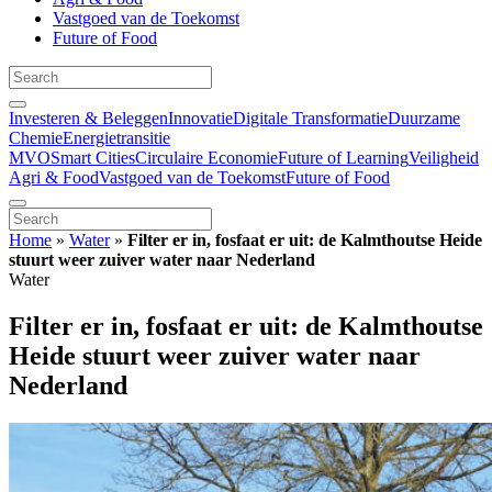
Vastgoed van de Toekomst
Future of Food
Investeren & Beleggen
Innovatie
Digitale Transformatie
Duurzame
Chemie
Energietransitie
MVO
Smart Cities
Circulaire Economie
Future of Learning
Veiligheid
Agri & Food
Vastgoed van de Toekomst
Future of Food
Home
»
Water
»
Filter er in, fosfaat er uit: de Kalmthoutse Heide
stuurt weer zuiver water naar Nederland
Water
Filter er in, fosfaat er uit: de Kalmthoutse
Heide stuurt weer zuiver water naar
Nederland