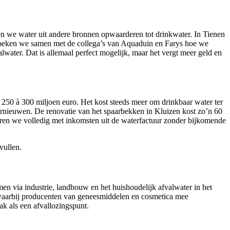
en we water uit andere bronnen opwaarderen tot drinkwater. In Tienen
zoeken we samen met de collega’s van Aquaduin en Farys hoe we
lwater. Dat is allemaal perfect mogelijk, maar het vergt meer geld en
250 à 300 miljoen euro. Het kost steeds meer om drinkbaar water ter
vernieuwen. De renovatie van het spaarbekken in Kluizen kost zo’n 60
ieren we volledig met inkomsten uit de waterfactuur zonder bijkomende
vullen.
en via industrie, landbouw en het huishoudelijk afvalwater in het
waarbij producenten van geneesmiddelen en cosmetica mee
k als een afvallozingspunt.