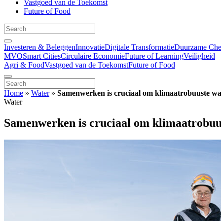
Vastgoed van de Toekomst
Future of Food
Investeren & Beleggen
Innovatie
Digitale Transformatie
Duurzame Ch
MVO
Smart Cities
Circulaire Economie
Future of Learning
Veiligheid
Agri & Food
Vastgoed van de Toekomst
Future of Food
Home
»
Water
»
Samenwerken is cruciaal om klimaatrobuuste wa
Water
Samenwerken is cruciaal om klimaatrobuus