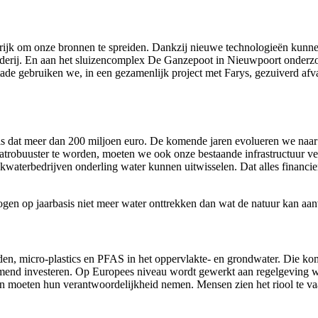
grijk om onze bronnen te spreiden. Dankzij nieuwe technologieën kunn
naderij. En aan het sluizencomplex De Ganzepoot in Nieuwpoort onder
tade gebruiken we, in een gezamenlijk project met Farys, gezuiverd afva
is dat meer dan 200 miljoen euro. De komende jaren evolueren we naar 
maatrobuuster te worden, moeten we ook onze bestaande infrastructuur 
inkwaterbedrijven onderling water kunnen uitwisselen. Dat alles financ
en op jaarbasis niet meer water onttrekken dan wat de natuur kan aan
en, micro-plastics en PFAS in het oppervlakte- en grondwater. Die kom
omend investeren. Op Europees niveau wordt gewerkt aan regelgeving 
 moeten hun verantwoordelijkheid nemen. Mensen zien het riool te vaa