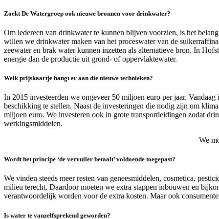
Zoekt De Watergroep ook nieuwe bronnen voor drinkwater?
Om iedereen van drinkwater te kunnen blijven voorzien, is het belan
willen we drinkwater maken van het proceswater van de suikerraffi
zeewater en brak water kunnen inzetten als alternatieve bron. In Hofs
energie dan de productie uit grond- of oppervlaktewater.
Welk prijskaartje hangt er aan die nieuwe technieken?
In 2015 investeerden we ongeveer 50 miljoen euro per jaar. Vandaag 
beschikking te stellen. Naast de investeringen die nodig zijn om kli
miljoen euro. We investeren ook in grote transportleidingen zodat dr
werkingsmiddelen.
We mog
Wordt het principe ‘de vervuiler betaalt’ voldoende toegepast?
We vinden steeds meer resten van geneesmiddelen, cosmetica, pesticid
milieu terecht. Daardoor moeten we extra stappen inbouwen en bijk
verantwoordelijk worden voor de extra kosten. Maar ook consumenten
Is water te vanzelfsprekend geworden?