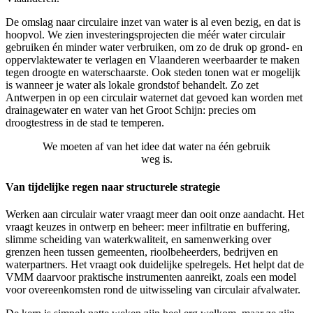
De omslag naar circulaire inzet van water is al even bezig, en dat is
hoopvol. We zien investeringsprojecten die méér water circulair
gebruiken én minder water verbruiken, om zo de druk op grond- en
oppervlaktewater te verlagen en Vlaanderen weerbaarder te maken
tegen droogte en waterschaarste. Ook steden tonen wat er mogelijk
is wanneer je water als lokale grondstof behandelt. Zo zet
Antwerpen in op een circulair waternet dat gevoed kan worden met
drainagewater en water van het Groot Schijn: precies om
droogtestress in de stad te temperen.
We moeten af van het idee dat water na één gebruik
weg is.
Van tijdelijke regen naar structurele strategie
Werken aan circulair water vraagt meer dan ooit onze aandacht. Het
vraagt keuzes in ontwerp en beheer: meer infiltratie en buffering,
slimme scheiding van waterkwaliteit, en samenwerking over
grenzen heen tussen gemeenten, rioolbeheerders, bedrijven en
waterpartners. Het vraagt ook duidelijke spelregels. Het helpt dat de
VMM daarvoor praktische instrumenten aanreikt, zoals een model
voor overeenkomsten rond de uitwisseling van circulair afvalwater.