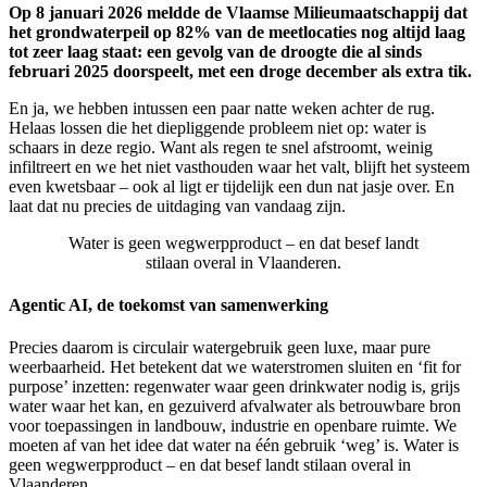
Op 8 januari 2026 meldde de Vlaamse Milieumaatschappij dat
het grondwaterpeil op 82% van de meetlocaties nog altijd laag
tot zeer laag staat: een gevolg van de droogte die al sinds
februari 2025 doorspeelt, met een droge december als extra tik.
En ja, we hebben intussen een paar natte weken achter de rug.
Helaas lossen die het diepliggende probleem niet op: water is
schaars in deze regio. Want als regen te snel afstroomt, weinig
infiltreert en we het niet vasthouden waar het valt, blijft het systeem
even kwetsbaar – ook al ligt er tijdelijk een dun nat jasje over. En
laat dat nu precies de uitdaging van vandaag zijn.
Water is geen wegwerpproduct – en dat besef landt
stilaan overal in Vlaanderen.
Agentic AI, de toekomst van samenwerking
Precies daarom is circulair watergebruik geen luxe, maar pure
weerbaarheid. Het betekent dat we waterstromen sluiten en ‘fit for
purpose’ inzetten: regenwater waar geen drinkwater nodig is, grijs
water waar het kan, en gezuiverd afvalwater als betrouwbare bron
voor toepassingen in landbouw, industrie en openbare ruimte. We
moeten af van het idee dat water na één gebruik ‘weg’ is. Water is
geen wegwerpproduct – en dat besef landt stilaan overal in
Vlaanderen.