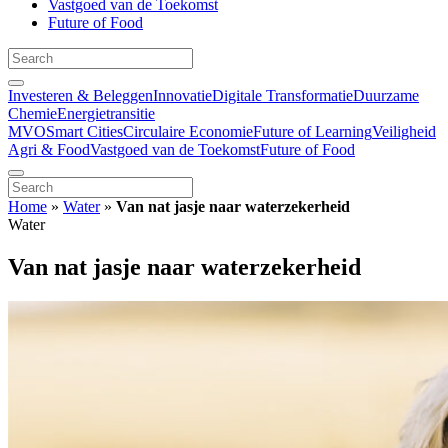
Vastgoed van de Toekomst
Future of Food
Investeren & Beleggen
Innovatie
Digitale Transformatie
Duurzame
Chemie
Energietransitie
MVO
Smart Cities
Circulaire Economie
Future of Learning
Veiligheid
Agri & Food
Vastgoed van de Toekomst
Future of Food
Home
»
Water
»
Van nat jasje naar waterzekerheid
Water
Van nat jasje naar waterzekerheid