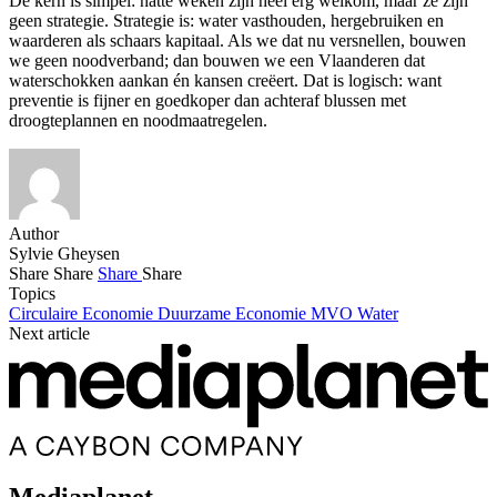
De kern is simpel: natte weken zijn heel erg welkom, maar ze zijn
geen strategie. Strategie is: water vasthouden, hergebruiken en
waarderen als schaars kapitaal. Als we dat nu versnellen, bouwen
we geen noodverband; dan bouwen we een Vlaanderen dat
waterschokken aankan én kansen creëert. Dat is logisch: want
preventie is fijner en goedkoper dan achteraf blussen met
droogteplannen en noodmaatregelen.
Author
Sylvie Gheysen
Share
Share
Share
Share
Topics
Circulaire Economie
Duurzame Economie
MVO
Water
Next article