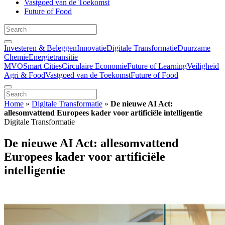
Vastgoed van de Toekomst
Future of Food
Investeren & Beleggen
Innovatie
Digitale Transformatie
Duurzame
Chemie
Energietransitie
MVO
Smart Cities
Circulaire Economie
Future of Learning
Veiligheid
Agri & Food
Vastgoed van de Toekomst
Future of Food
Home
»
Digitale Transformatie
»
De nieuwe AI Act:
allesomvattend Europees kader voor artificiële intelligentie
Digitale Transformatie
De nieuwe AI Act: allesomvattend
Europees kader voor artificiële
intelligentie