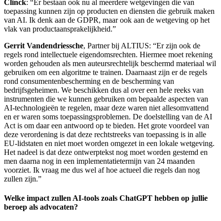
Clinck
: “Er bestaan ook nu al meerdere wetgevingen die van
toepassing kunnen zijn op producten en diensten die gebruik maken
van AI. Ik denk aan de GDPR, maar ook aan de wetgeving op het
vlak van productaansprakelijkheid.”
Gerrit Vandendriessche
, Partner bij ALTIUS: “Er zijn ook de
regels rond intellectuele eigendomsrechten. Hiermee moet rekening
worden gehouden als men auteursrechtelijk beschermd materiaal wil
gebruiken om een algoritme te trainen. Daarnaast zijn er de regels
rond consumentenbescherming en de bescherming van
bedrijfsgeheimen. We beschikken dus al over een hele reeks van
instrumenten die we kunnen gebruiken om bepaalde aspecten van
AI-technologieën te regelen, maar deze waren niet allesomvattend
en er waren soms toepassingsproblemen. De doelstelling van de AI
Act is om daar een antwoord op te bieden. Het grote voordeel van
deze verordening is dat deze rechtstreeks van toepassing is in alle
EU-lidstaten en niet moet worden omgezet in een lokale wetgeving.
Het nadeel is dat deze ontwerptekst nog moet worden gestemd en
men daarna nog in een implementatietermijn van 24 maanden
voorziet. Ik vraag me dus wel af hoe actueel die regels dan nog
zullen zijn.”
Welke impact zullen AI-tools zoals ChatGPT hebben op jullie
beroep als advocaten?