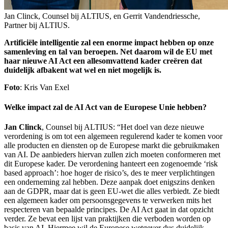
Jan Clinck, Counsel bij ALTIUS, en Gerrit Vandendriessche,
Partner bij ALTIUS.
Artificiële intelligentie zal een enorme impact hebben op onze
samenleving en tal van beroepen. Net daarom wil de EU met
haar nieuwe AI Act een allesomvattend kader creëren dat
duidelijk afbakent wat wel en niet mogelijk is.
Foto
: Kris Van Exel
Welke impact zal de AI Act van de Europese Unie hebben?
Jan Clinck
, Counsel bij ALTIUS: “Het doel van deze nieuwe
verordening is om tot een algemeen regulerend kader te komen voor
alle producten en diensten op de Europese markt die gebruikmaken
van AI. De aanbieders hiervan zullen zich moeten conformeren met
dit Europese kader. De verordening hanteert een zogenoemde ‘risk
based approach’: hoe hoger de risico’s, des te meer verplichtingen
een onderneming zal hebben. Deze aanpak doet enigszins denken
aan de GDPR, maar dat is geen EU-wet die alles verbiedt. Ze biedt
een algemeen kader om persoonsgegevens te verwerken mits het
respecteren van bepaalde principes. De AI Act gaat in dat opzicht
verder. Ze bevat een lijst van praktijken die verboden worden op
basis van AI. Hiermee wil de Europese wetgever dus duidelijk