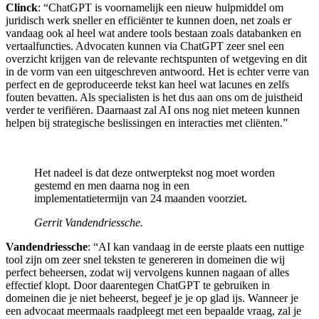
Clinck
: “ChatGPT is voornamelijk een nieuw hulpmiddel om
juridisch werk sneller en efficiënter te kunnen doen, net zoals er
vandaag ook al heel wat andere tools bestaan zoals databanken en
vertaalfuncties. Advocaten kunnen via ChatGPT zeer snel een
overzicht krijgen van de relevante rechtspunten of wetgeving en dit
in de vorm van een uitgeschreven antwoord. Het is echter verre van
perfect en de geproduceerde tekst kan heel wat lacunes en zelfs
fouten bevatten. Als specialisten is het dus aan ons om de juistheid
verder te verifiëren. Daarnaast zal AI ons nog niet meteen kunnen
helpen bij strategische beslissingen en interacties met cliënten.”
Het nadeel is dat deze ontwerptekst nog moet worden
gestemd en men daarna nog in een
implementatietermijn van 24 maanden voorziet.
Gerrit Vandendriessche.
Vandendriessche
: “AI kan vandaag in de eerste plaats een nuttige
tool zijn om zeer snel teksten te genereren in domeinen die wij
perfect beheersen, zodat wij vervolgens kunnen nagaan of alles
effectief klopt. Door daarentegen ChatGPT te gebruiken in
domeinen die je niet beheerst, begeef je je op glad ijs. Wanneer je
een advocaat meermaals raadpleegt met een bepaalde vraag, zal je