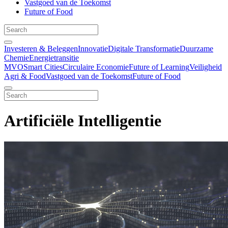
Vastgoed van de Toekomst
Future of Food
Investeren & Beleggen
Innovatie
Digitale Transformatie
Duurzame
Chemie
Energietransitie
MVO
Smart Cities
Circulaire Economie
Future of Learning
Veiligheid
Agri & Food
Vastgoed van de Toekomst
Future of Food
Artificiële Intelligentie