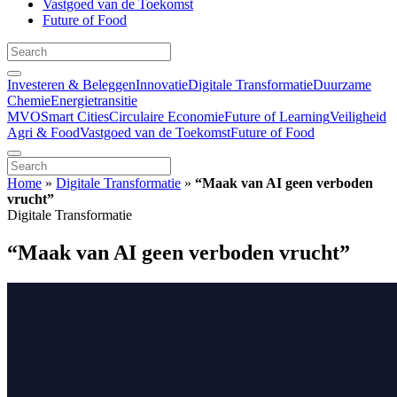
Vastgoed van de Toekomst
Future of Food
Investeren & Beleggen
Innovatie
Digitale Transformatie
Duurzame
Chemie
Energietransitie
MVO
Smart Cities
Circulaire Economie
Future of Learning
Veiligheid
Agri & Food
Vastgoed van de Toekomst
Future of Food
Home
»
Digitale Transformatie
»
“Maak van AI geen verboden
vrucht”
Digitale Transformatie
“Maak van AI geen verboden vrucht”