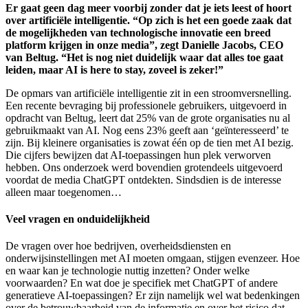
Er gaat geen dag meer voorbij zonder dat je iets leest of hoort
over artificiële intelligentie. “Op zich is het een goede zaak dat
de mogelijkheden van technologische innovatie een breed
platform krijgen in onze media”, zegt Danielle Jacobs, CEO
van Beltug. “Het is nog niet duidelijk waar dat alles toe gaat
leiden, maar AI is here to stay, zoveel is zeker!”
De opmars van artificiële intelligentie zit in een stroomversnelling.
Een recente bevraging bij professionele gebruikers, uitgevoerd in
opdracht van Beltug, leert dat 25% van de grote organisaties nu al
gebruikmaakt van AI. Nog eens 23% geeft aan ‘geïnteresseerd’ te
zijn. Bij kleinere organisaties is zowat één op de tien met AI bezig.
Die cijfers bewijzen dat AI-toepassingen hun plek verworven
hebben. Ons onderzoek werd bovendien grotendeels uitgevoerd
voordat de media ChatGPT ontdekten. Sindsdien is de interesse
alleen maar toegenomen…
Veel vragen en onduidelijkheid
De vragen over hoe bedrijven, overheidsdiensten en
onderwijsinstellingen met AI moeten omgaan, stijgen evenzeer. Hoe
en waar kan je technologie nuttig inzetten? Onder welke
voorwaarden? En wat doe je specifiek met ChatGPT of andere
generatieve AI-toepassingen? Er zijn namelijk wel wat bedenkingen
over de betrouwbaarheid van de informatie en over het risico dat