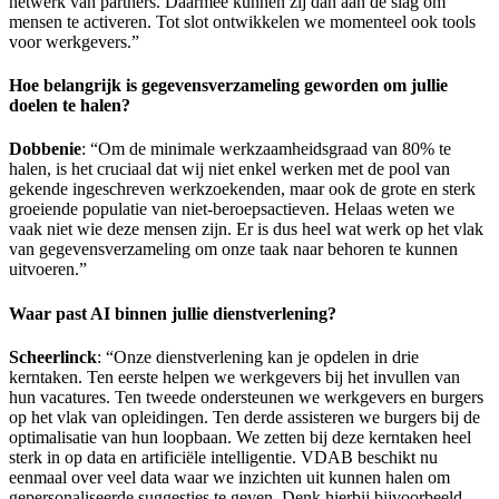
netwerk van partners. Daarmee kunnen zij dan aan de slag om
mensen te activeren. Tot slot ontwikkelen we momenteel ook tools
voor werkgevers.”
Hoe belangrijk is gegevensverzameling geworden om jullie
doelen te halen?
Dobbenie
: “Om de minimale werkzaamheidsgraad van 80% te
halen, is het cruciaal dat wij niet enkel werken met de pool van
gekende ingeschreven werkzoekenden, maar ook de grote en sterk
groeiende populatie van niet-beroepsactieven. Helaas weten we
vaak niet wie deze mensen zijn. Er is dus heel wat werk op het vlak
van gegevensverzameling om onze taak naar behoren te kunnen
uitvoeren.”
Waar past AI binnen jullie dienstverlening?
Scheerlinck
: “Onze dienstverlening kan je opdelen in drie
kerntaken. Ten eerste helpen we werkgevers bij het invullen van
hun vacatures. Ten tweede ondersteunen we werkgevers en burgers
op het vlak van opleidingen. Ten derde assisteren we burgers bij de
optimalisatie van hun loopbaan. We zetten bij deze kerntaken heel
sterk in op data en artificiële intelligentie. VDAB beschikt nu
eenmaal over veel data waar we inzichten uit kunnen halen om
gepersonaliseerde suggesties te geven. Denk hierbij bijvoorbeeld