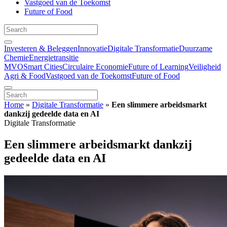
Vastgoed van de Toekomst
Future of Food
Investeren & Beleggen
Innovatie
Digitale Transformatie
Duurzame
Chemie
Energietransitie
MVO
Smart Cities
Circulaire Economie
Future of Learning
Veiligheid
Agri & Food
Vastgoed van de Toekomst
Future of Food
Home
»
Digitale Transformatie
»
Een slimmere arbeidsmarkt
dankzij gedeelde data en AI
Digitale Transformatie
Een slimmere arbeidsmarkt dankzij
gedeelde data en AI