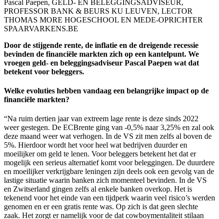
Pascal Paepen, GELD- EN BELEGGINGSADVISEUR,
PROFESSOR BANK & BEURS KU LEUVEN, LECTOR
THOMAS MORE HOGESCHOOL EN MEDE-OPRICHTER
SPAARVARKENS.BE
Door de stijgende rente, de inflatie en de dreigende recessie
bevinden de financiële markten zich op een kantelpunt. We
vroegen geld- en beleggingsadviseur Pascal Paepen wat dat
betekent voor beleggers.
Welke evoluties hebben vandaag een belangrijke impact op de
financiële markten?
“Na ruim dertien jaar van extreem lage rente is deze sinds 2022
weer gestegen. De ECBrente ging van -0,5% naar 3,25% en zal ook
deze maand weer wat verhogen. In de VS zit men zelfs al boven de
5%. Hierdoor wordt het voor heel wat bedrijven duurder en
moeilijker om geld te lenen. Voor beleggers betekent het dat er
mogelijk een serieus alternatief komt voor beleggingen. De duurdere
en moeilijker verkrijgbare leningen zijn deels ook een gevolg van de
lastige situatie waarin banken zich momenteel bevinden. In de VS
en Zwitserland gingen zelfs al enkele banken overkop. Het is
tekenend voor het einde van een tijdperk waarin veel risico’s werden
genomen en er een gratis rente was. Op zich is dat geen slechte
zaak. Het zorgt er namelijk voor de dat cowboymentaliteit stilaan