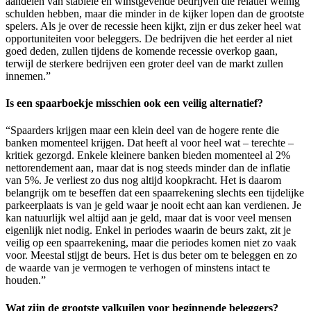
aandelen van stabiele en winstgevende bedrijven die relatief weinig
schulden hebben, maar die minder in de kijker lopen dan de grootste
spelers. Als je over de recessie heen kijkt, zijn er dus zeker heel wat
opportuniteiten voor beleggers. De bedrijven die het eerder al niet
goed deden, zullen tijdens de komende recessie overkop gaan,
terwijl de sterkere bedrijven een groter deel van de markt zullen
innemen.”
Is een spaarboekje misschien ook een veilig alternatief?
“Spaarders krijgen maar een klein deel van de hogere rente die
banken momenteel krijgen. Dat heeft al voor heel wat – terechte –
kritiek gezorgd. Enkele kleinere banken bieden momenteel al 2%
nettorendement aan, maar dat is nog steeds minder dan de inflatie
van 5%. Je verliest zo dus nog altijd koopkracht. Het is daarom
belangrijk om te beseffen dat een spaarrekening slechts een tijdelijke
parkeerplaats is van je geld waar je nooit echt aan kan verdienen. Je
kan natuurlijk wel altijd aan je geld, maar dat is voor veel mensen
eigenlijk niet nodig. Enkel in periodes waarin de beurs zakt, zit je
veilig op een spaarrekening, maar die periodes komen niet zo vaak
voor. Meestal stijgt de beurs. Het is dus beter om te beleggen en zo
de waarde van je vermogen te verhogen of minstens intact te
houden.”
Wat zijn de grootste valkuilen voor beginnende beleggers?