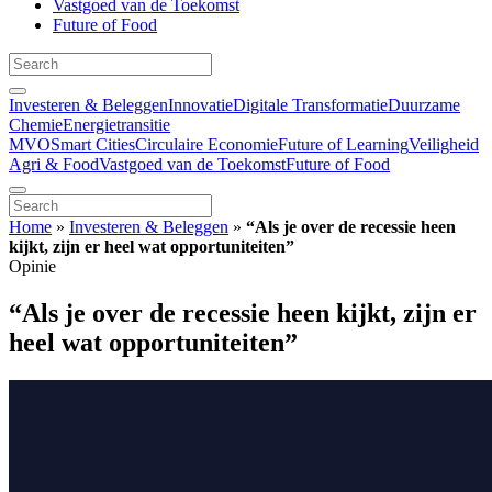
Vastgoed van de Toekomst
Future of Food
Investeren & Beleggen
Innovatie
Digitale Transformatie
Duurzame
Chemie
Energietransitie
MVO
Smart Cities
Circulaire Economie
Future of Learning
Veiligheid
Agri & Food
Vastgoed van de Toekomst
Future of Food
Home
»
Investeren & Beleggen
»
“Als je over de recessie heen
kijkt, zijn er heel wat opportuniteiten”
Opinie
“Als je over de recessie heen kijkt, zijn er
heel wat opportuniteiten”