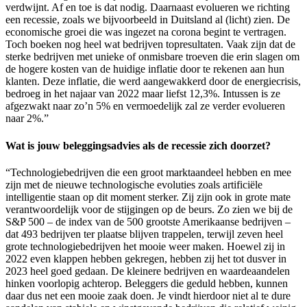
verdwijnt. Af en toe is dat nodig. Daarnaast evolueren we richting
een recessie, zoals we bijvoorbeeld in Duitsland al (licht) zien. De
economische groei die was ingezet na corona begint te vertragen.
Toch boeken nog heel wat bedrijven topresultaten. Vaak zijn dat de
sterke bedrijven met unieke of onmisbare troeven die erin slagen om
de hogere kosten van de huidige inflatie door te rekenen aan hun
klanten. Deze inflatie, die werd aangewakkerd door de energiecrisis,
bedroeg in het najaar van 2022 maar liefst 12,3%. Intussen is ze
afgezwakt naar zo’n 5% en vermoedelijk zal ze verder evolueren
naar 2%.”
Wat is jouw beleggingsadvies als de recessie zich doorzet?
“Technologiebedrijven die een groot marktaandeel hebben en mee
zijn met de nieuwe technologische evoluties zoals artificiële
intelligentie staan op dit moment sterker. Zij zijn ook in grote mate
verantwoordelijk voor de stijgingen op de beurs. Zo zien we bij de
S&P 500 – de index van de 500 grootste Amerikaanse bedrijven –
dat 493 bedrijven ter plaatse blijven trappelen, terwijl zeven heel
grote technologiebedrijven het mooie weer maken. Hoewel zij in
2022 even klappen hebben gekregen, hebben zij het tot dusver in
2023 heel goed gedaan. De kleinere bedrijven en waardeaandelen
hinken voorlopig achterop. Beleggers die geduld hebben, kunnen
daar dus net een mooie zaak doen. Je vindt hierdoor niet al te dure