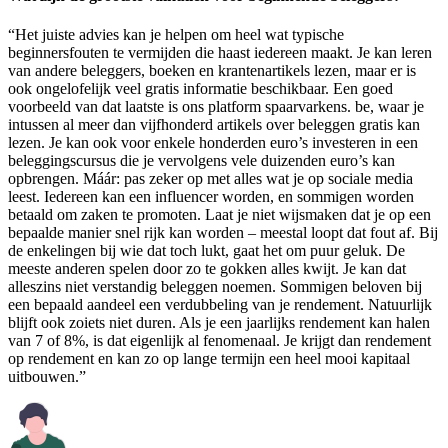
“Het juiste advies kan je helpen om heel wat typische
beginnersfouten te vermijden die haast iedereen maakt. Je kan leren
van andere beleggers, boeken en krantenartikels lezen, maar er is
ook ongelofelijk veel gratis informatie beschikbaar. Een goed
voorbeeld van dat laatste is ons platform spaarvarkens. be, waar je
intussen al meer dan vijfhonderd artikels over beleggen gratis kan
lezen. Je kan ook voor enkele honderden euro’s investeren in een
beleggingscursus die je vervolgens vele duizenden euro’s kan
opbrengen. Máár: pas zeker op met alles wat je op sociale media
leest. Iedereen kan een influencer worden, en sommigen worden
betaald om zaken te promoten. Laat je niet wijsmaken dat je op een
bepaalde manier snel rijk kan worden – meestal loopt dat fout af. Bij
de enkelingen bij wie dat toch lukt, gaat het om puur geluk. De
meeste anderen spelen door zo te gokken alles kwijt. Je kan dat
alleszins niet verstandig beleggen noemen. Sommigen beloven bij
een bepaald aandeel een verdubbeling van je rendement. Natuurlijk
blijft ook zoiets niet duren. Als je een jaarlijks rendement kan halen
van 7 of 8%, is dat eigenlijk al fenomenaal. Je krijgt dan rendement
op rendement en kan zo op lange termijn een heel mooi kapitaal
uitbouwen.”