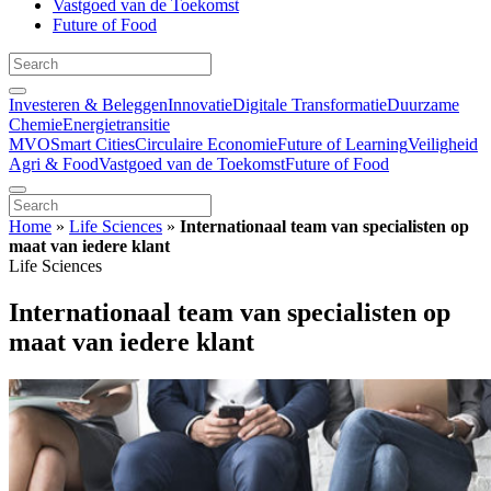
Vastgoed van de Toekomst
Future of Food
Investeren & Beleggen
Innovatie
Digitale Transformatie
Duurzame
Chemie
Energietransitie
MVO
Smart Cities
Circulaire Economie
Future of Learning
Veiligheid
Agri & Food
Vastgoed van de Toekomst
Future of Food
Home
»
Life Sciences
»
Internationaal team van specialisten op
maat van iedere klant
Life Sciences
Internationaal team van specialisten op
maat van iedere klant