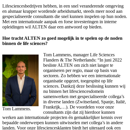
Lifesciencesbedrijven hebben, in een snel veranderende omgeving
en alsmaar krapper wordende arbeidsmarkt, steeds meer nood aan
gespecialiseerde consultants die snel kunnen inspelen op hun noden.
Met een internationale aanpak en forse investeringen in interne
opleidingen wil ALTEN daar een antwoord op bieden.
Hoe tracht ALTEN zo goed mogelijk in te spelen op de noden
binnen de life sciences?
Tom Lammens, manager Life Sciences
Flanders & The Netherlands: “In juni 2022
besliste ALTEN om zich niet langer te
organiseren per regio, maar op basis van
sectoren. Zo hebben we een internationale
organisatie opgezet, toegespitst op life
sciences. Dankzij deze beslissing kunnen wij
nu binnen het lifesciencesdomein
samenwerken met gespecialiseerde collega’s
in diverse landen (Zwitserland, Spanje, Italië,
Frankrijk,…). De voordelen voor onze
Tom Lammens.
consultants zijn dat zij hierdoor kunnen
werken aan internationale projecten én gemakkelijker kennis over
bepaalde onderwerpen kunnen uitwisselen met collega’s in andere
landen. Voor onze lifesciencesklanten biedt het uiteraard ook een