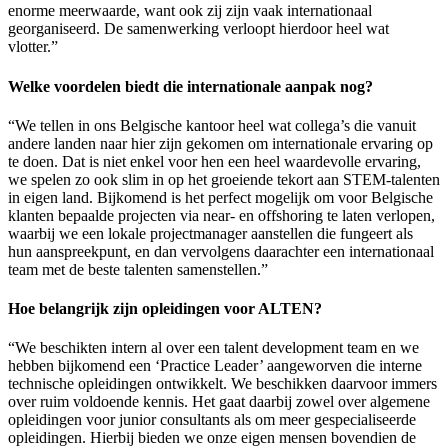
enorme meerwaarde, want ook zij zijn vaak internationaal
georganiseerd. De samenwerking verloopt hierdoor heel wat
vlotter.”
Welke voordelen biedt die internationale aanpak nog?
“We tellen in ons Belgische kantoor heel wat collega’s die vanuit
andere landen naar hier zijn gekomen om internationale ervaring op
te doen. Dat is niet enkel voor hen een heel waardevolle ervaring,
we spelen zo ook slim in op het groeiende tekort aan STEM-talenten
in eigen land. Bijkomend is het perfect mogelijk om voor Belgische
klanten bepaalde projecten via near- en offshoring te laten verlopen,
waarbij we een lokale projectmanager aanstellen die fungeert als
hun aanspreekpunt, en dan vervolgens daarachter een internationaal
team met de beste talenten samenstellen.”
Hoe belangrijk zijn opleidingen voor ALTEN?
“We beschikten intern al over een talent development team en we
hebben bijkomend een ‘Practice Leader’ aangeworven die interne
technische opleidingen ontwikkelt. We beschikken daarvoor immers
over ruim voldoende kennis. Het gaat daarbij zowel over algemene
opleidingen voor junior consultants als om meer gespecialiseerde
opleidingen. Hierbij bieden we onze eigen mensen bovendien de