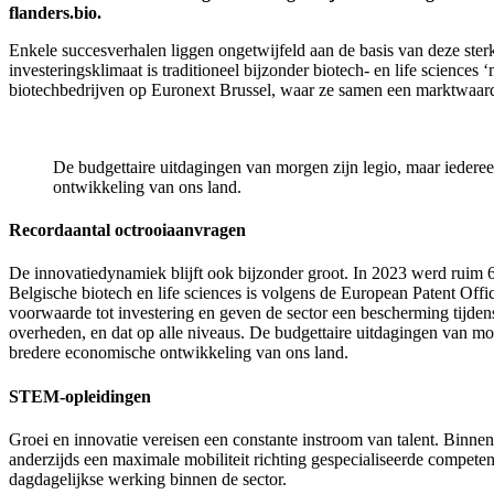
flanders.bio.
Enkele succesverhalen liggen ongetwijfeld aan de basis van deze ster
investeringsklimaat is traditioneel bijzonder biotech- en life sciences 
biotechbedrijven op Euronext Brussel, waar ze samen een marktwaard
De budgettaire uitdagingen van morgen zijn legio, maar iedereen 
ontwikkeling van ons land.
Recordaantal octrooiaanvragen
De innovatiedynamiek blijft ook bijzonder groot. In 2023 werd ruim 6,
Belgische biotech en life sciences is volgens de European Patent Offi
voorwaarde tot investering en geven de sector een bescherming tijden
overheden, en dat op alle niveaus. De budgettaire uitdagingen van morge
bredere economische ontwikkeling van ons land.
STEM-opleidingen
Groei en innovatie vereisen een constante instroom van talent. Binnen 
anderzijds een maximale mobiliteit richting gespecialiseerde compete
dagdagelijkse werking binnen de sector.