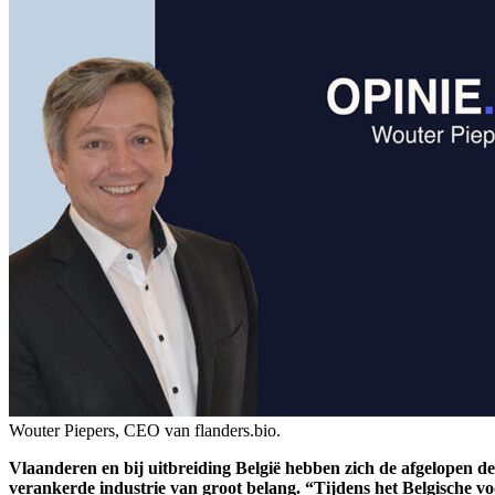
Wouter Piepers, CEO van flanders.bio.
Vlaanderen en bij uitbreiding België hebben zich de afgelopen d
verankerde industrie van groot belang. “Tijdens het Belgische vo