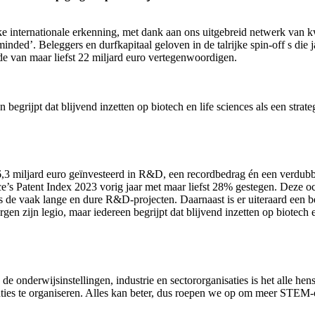
ke internationale erkenning, met dank aan ons uitgebreid netwerk van k
‘minded’. Beleggers en durfkapitaal geloven in de talrijke spin-off s die 
e van maar liefst 22 miljard euro vertegenwoordigen.
begrijpt dat blijvend inzetten op biotech en life sciences als een strat
3 miljard euro geïnvesteerd in R&D, een recordbedrag én een verdubbeli
ce’s Patent Index 2023 vorig jaar met maar liefst 28% gestegen. Deze oc
s de vaak lange en dure R&D-projecten. Daarnaast is er uiteraard een 
n zijn legio, maar iedereen begrijpt dat blijvend inzetten op biotech en
de onderwijsinstellingen, industrie en sectororganisaties is het alle he
nties te organiseren. Alles kan beter, dus roepen we op om meer STEM-o