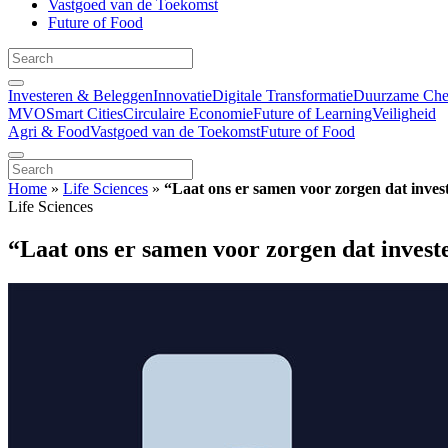
Vastgoed van de Toekomst
Future of Food
Investeren & Beleggen
Innovatie
Digitale Transformatie
Duurzame Ch
MVO
Smart Cities
Circulaire Economie
Future of Learning
Veiligheid
Agri & Food
Vastgoed van de Toekomst
Future of Food
Home
»
Life Sciences
»
“Laat ons er samen voor zorgen dat invest
Life Sciences
“Laat ons er samen voor zorgen dat investe