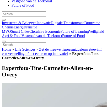
Vastgoed van de Toekomst
Future of Food
Investeren & Beleggen
Innovatie
Digitale Transformatie
Duurzame
Chemie
Energietransitie
MVO
Smart Cities
Circulaire Economie
Future of Learning
Veiligheid
Agri & Food
Vastgoed van de Toekomst
Future of Food
Home
»
Life Sciences
»
Zet de nieuwe geneesmiddelenwetgeving
een versnelling of net een rem op innovatie?
»
Expertfoto-Tine-
Carmeliet-Allen-en-Overy
Expertfoto-Tine-Carmeliet-Allen-en-
Overy